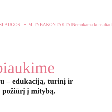
EKANČIĄ SAVAITĘ PASITIK SU SUBALANSUOTU SAV
SLAUGOS
MITYBA
KONTAKTAI
Nemokama konsultaci
biaukime
 – edukaciją, turinį ir 
 požiūrį į mitybą.