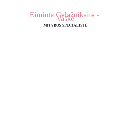
Eiminta Gelažnikaitė - 
Vaškė
MITYBOS SPECIALISTĖ
inines rekomendacijas kasdienėje praktikoje. Siūloma: