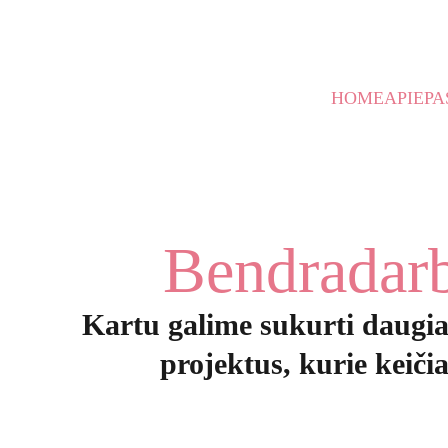
🌞 NIEKO NELAUK IR S
HOME
APIE
PA
Bendradar
Kartu galime sukurti daugiau
projektus, kurie keičia