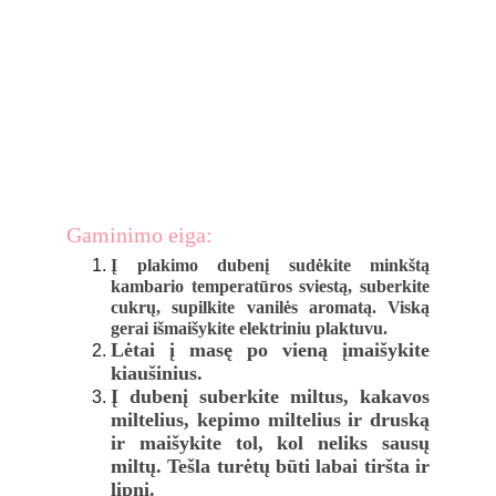
Gaminimo eiga:
Į plakimo dubenį sudėkite minkštą
kambario temperatūros sviestą, suberkite
cukrų, supilkite vanilės aromatą. Viską
gerai išmaišykite elektriniu plaktuvu.
Lėtai į masę po vieną įmaišykite
kiaušinius.
Į dubenį suberkite miltus, kakavos
miltelius, kepimo miltelius ir druską
ir maišykite tol, kol neliks sausų
miltų. Tešla turėtų būti labai tiršta ir
lipni.