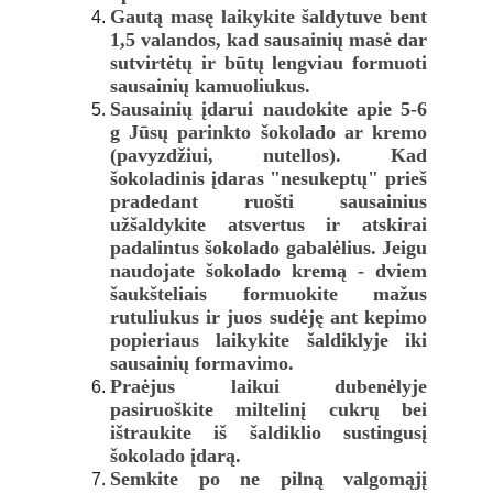
Gautą masę laikykite šaldytuve bent
1,5 valandos, kad sausainių masė dar
sutvirtėtų ir būtų lengviau formuoti
sausainių kamuoliukus.
Sausainių įdarui naudokite apie 5-6
g Jūsų parinkto šokolado ar kremo
(pavyzdžiui, nutellos). Kad
šokoladinis įdaras "nesukeptų" prieš
pradedant ruošti sausainius
užšaldykite atsvertus ir atskirai
padalintus šokolado gabalėlius. Jeigu
naudojate šokolado kremą - dviem
šaukšteliais formuokite mažus
rutuliukus ir juos sudėję ant kepimo
popieriaus laikykite šaldiklyje iki
sausainių formavimo.
Praėjus laikui dubenėlyje
pasiruoškite miltelinį cukrų bei
ištraukite iš šaldiklio sustingusį
šokolado įdarą.
Semkite po ne pilną valgomąjį