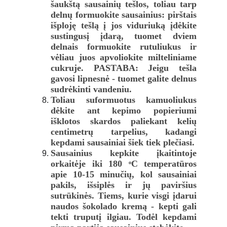
šaukštą sausainių tešlos, toliau tarp
delnų formuokite sausainius: pirštais
išploję tešlą į jos viduriuką įdėkite
sustingusį įdarą, tuomet dviem
delnais formuokite rutuliukus ir
vėliau juos apvoliokite milteliniame
cukruje. PASTABA: Jeigu tešla
gavosi lipnesnė - tuomet galite delnus
sudrėkinti vandeniu.
Toliau suformuotus kamuoliukus
dėkite ant kepimo popieriumi
išklotos skardos paliekant kelių
centimetrų tarpelius, kadangi
kepdami sausainiai šiek tiek plečiasi.
Sausainius kepkite įkaitintoje
orkaitėje iki 180 ᵒC temperatūros
apie 10-15 minučių, kol sausainiai
pakils, išsiplės ir jų paviršius
sutrūkinės. Tiems, kurie visgi įdarui
naudos šokolado kremą - kepti gali
tekti truputį ilgiau. Todėl kepdami