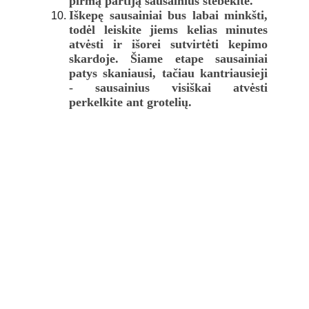
pirmą partiją sausainius stebėkite.
Iškepę sausainiai bus labai minkšti,
todėl leiskite jiems kelias minutes
atvėsti ir išorei sutvirtėti kepimo
skardoje. Šiame etape sausainiai
patys skaniausi, tačiau kantriausieji
- sausainius visiškai atvėsti
perkelkite ant grotelių.