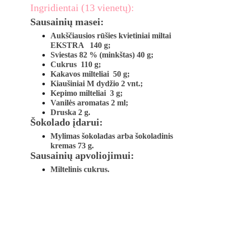
Ingridientai (13 vienetų):
Sausainių masei:
Aukščiausios rūšies kvietiniai miltai 
EKSTRA   140 g;
Sviestas 82 % (minkštas) 40 g;
Cukrus  110 g;
Kakavos milteliai  50 g; 
Kiaušiniai M dydžio 2 vnt.;
Kepimo milteliai  3 g;
Vanilės aromatas 2 ml;
Druska 2 g.
Šokolado įdarui:
Mylimas šokoladas arba šokoladinis 
kremas 73 g.
Sausainių apvoliojimui:
Miltelinis cukrus
. 