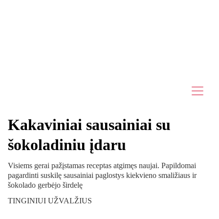
🌞 NIEKO NELAUK IR SEKANČIĄ SAVAITĘ PASITIK SU 
SUBALANSUOTU SAVAITĖS VALGIARAŠČIU!🌞
Kakaviniai sausainiai su
šokoladiniu įdaru
Visiems gerai pažįstamas receptas atgimęs naujai. Papildomai
pagardinti suskilę sausainiai paglostys kiekvieno smaližiaus ir
šokolado gerbėjo širdelę
TINGINIUI UŽVALŽIUS