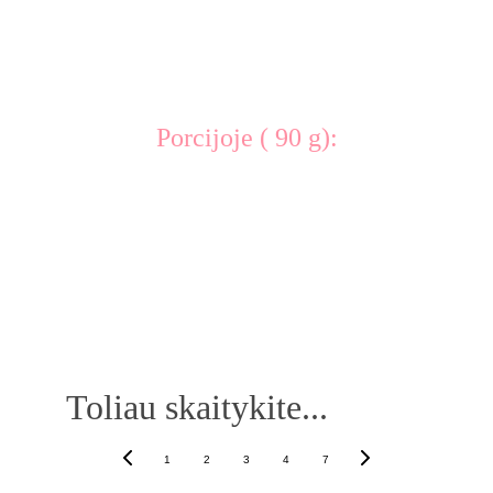
Porcijoje ( 90 g):
Toliau skaitykite...
1
2
3
4
7