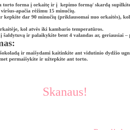
 viršus-apačia rėžimu 15 minučių. 
 kepkite dar 90 minučių (priklausomai nuo orkaitės), kol t
orkaitėje, kol atvės iki kambario temperatūros. 
 į šaldytuvą ir palaikykite bent 4 valandas ar, geriausiai – 
mas:
šokoladą ir maišydami kaitinkite ant vidutinio dydžio ugni
met permaišykite ir užtepkite ant torto. 
Skanaus!