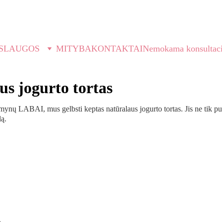
EKANČIĄ SAVAITĘ PASITIK SU SUBALANSUOTU SAV
SLAUGOS
MITYBA
KONTAKTAI
Nemokama konsultaci
us jogurto tortas
dumynų LABAI, mus gelbsti keptas natūralaus jogurto tortas. Jis ne tik p
lą.