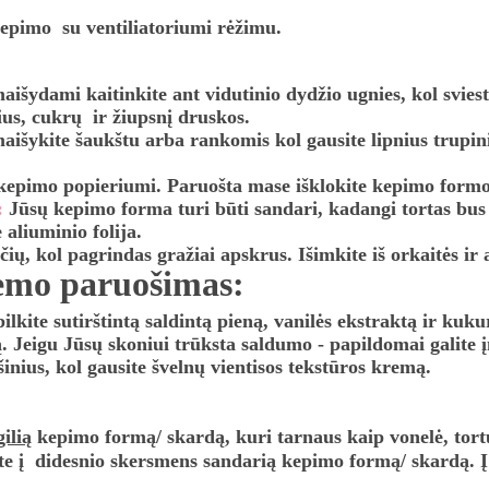
kepimo  su ventiliatoriumi rėžimu. 
aišydami kaitinkite ant vidutinio dydžio ugnies, kol sviesta
us, cukrų  ir žiupsnį druskos. 
šmaišykite šaukštu arba rankomis kol gausite lipnius trupini
kepimo popieriumi. Paruošta mase išklokite kepimo form
 
Jūsų kepimo forma turi būti sandari, kadangi tortas bus
aliuminio folija. 
ių, kol pagrindas gražiai apskrus. Išimkite iš orkaitės ir 
remo paruošimas:
pilkite sutirštintą saldintą pieną, vanilės ekstraktą ir k
 Jeigu Jūsų skoniui trūksta saldumo - papildomai galite įm
inius, kol gausite švelnų vientisos tekstūros kremą.
gilią
 kepimo formą/ skardą, kuri tarnaus kaip vonelė, tortu