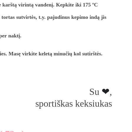
ortas sutvirtės, t.y. pajudinus kepimo indą jis 
per naktį.
es. Masę virkite keletą minučių kol sutirštės.
Su 
❤
, 
sportiškas keksiukas 