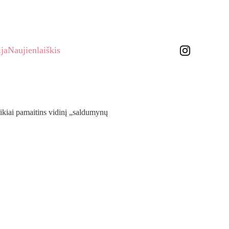
AITĖS VALGIARAŠČIU!🌞
ja
Naujienlaiškis
uikiai pamaitins vidinį „saldumynų