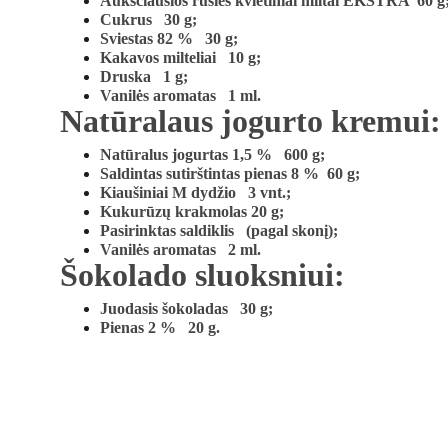
Aukščiausios rūšies kvietiniai miltai EKSTRA  60 g
Cukrus   30 g;
Sviestas 82 %   30 g; 
Kakavos milteliai   10 g;
Druska   1 g;
Vanilės aromatas   1 ml.
Natūralaus jogurto kremui:
Natūralus jogurtas 1,5 %   600 g;
Saldintas sutirštintas pienas 8 %  60 g; 
Kiaušiniai M dydžio   3 vnt.;
Kukurūzų krakmolas 20 g;
Pasirinktas saldiklis   (pagal skonį);
Vanilės aromatas   2 ml.
Šokolado sluoksniui:
Juodasis šokoladas   30 g;
Pienas 2 %   20 g.