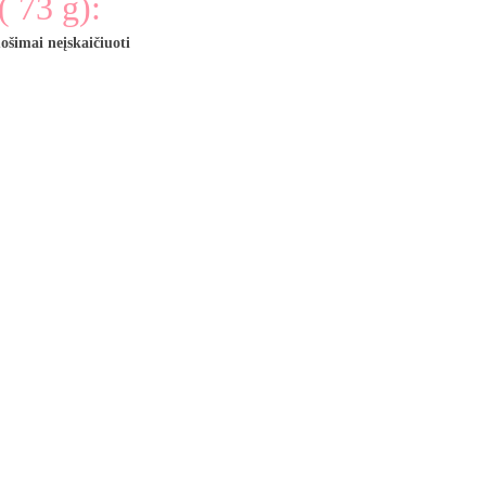
( 73 g):
ošimai neįskaičiuoti