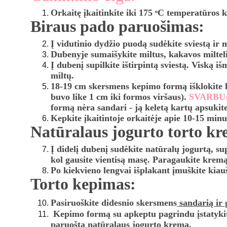
Orkaitę įkaitinkite iki 175 ᵒC temperatūros 
Biraus pado paruošimas:
Į vidutinio dydžio puodą sudėkite sviestą ir m
Dubenyje sumaišykite miltus, kakavos milteli
Į dubenį supilkite ištirpintą sviestą. Viską i
miltų. 
18-19 cm skersmens kepimo formą išklokite 
buvo like 1 cm iki formos viršaus). 
SVARBU:
formą nėra sandari - ją keletą kartų apsukite 
Kepkite įkaitintoje orkaitėje apie 10-15 minuč
Natūralaus jogurto torto k
Į didelį dubenį sudėkite natūralų jogurtą, su
kol gausite vientisą masę. Paragaukite kremą.
Po kiekvieno lengvai išplakant įmuškite kiauš
Torto kepimas: 
Pasiruoškite didesnio skersmens
 sandarią ir 
 Kepimo formą su apkeptu pagrindu įstatykite į  didesnio skersmens sandarią kepimo formą/ skardą. Į torto formą su pagrindu labai atsargiai supilkite 
paruoštą natūralaus jogurto kremą.