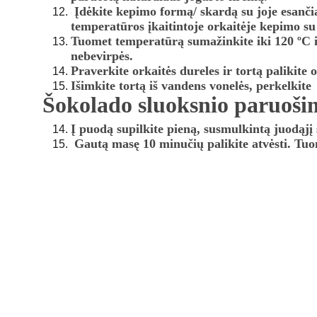
 Įdėkite kepimo formą/ skardą su joje esančia torto forma į orkaitę ir į  kepimo formą/ skardą supilkite karštą virintą vandenį. Kepkite iki 175 ºC 
temperatūros įkaitintoje orkaitėje kepimo su
Tuomet temperatūrą sumažinkite iki 120 ºC ir
nebevirpės.
Praverkite orkaitės dureles ir tortą palikite 
Išimkite tortą iš vandens vonelės, perkelkite 
Šokolado sluoksnio paruoši
Į puodą supilkite pieną, susmulkintą juodąjį 
 Gautą masę 10 minučių palikite atvėsti. Tuo