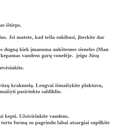
s ištirps. 
us. Jei matote, kad tešla sukibusi, įberkite dar 
os dugną kiek įmanoma aukštesnes sieneles (Man 
 kepamas vandens garų vonelėje.  jeigu Jūsų 
atvėsinkite.
ukurūzų krakmolą. Lengvai išmaišykite plaktuvu, 
aišyti pasirinkto saldiklio. 
i kepti. Užsivirinkite vandens.