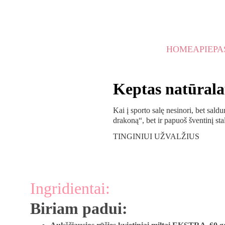
🌞 NIEKO NELAUK IR S
HOME
APIE
PA
Keptas natūrala
Kai į sporto salę nesinori, bet sal
drakoną“, bet ir papuoš šventinį sta
TINGINIUI UŽVALŽIUS
Ingridientai:
Biriam padui: