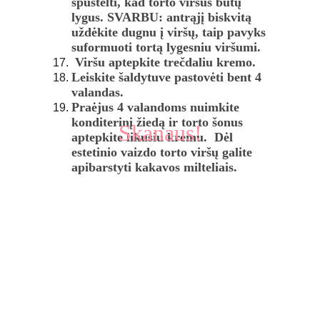
spustelti, kad torto viršus būtų 
lygus. SVARBU: antrąjį biskvitą 
uždėkite dugnu į viršų, taip pavyks 
suformuoti tortą lygesniu viršumi. 
 Viršu aptepkite trečdaliu kremo. 
Leiskite šaldytuve pastovėti bent 4 
valandas.
Praėjus 4 valandoms nuimkite 
konditerinį žiedą ir torto šonus 
Skanaus!
aptepkite likusiu kremu.  Dėl 
estetinio vaizdo torto viršų galite 
apibarstyti kakavos milteliais. 