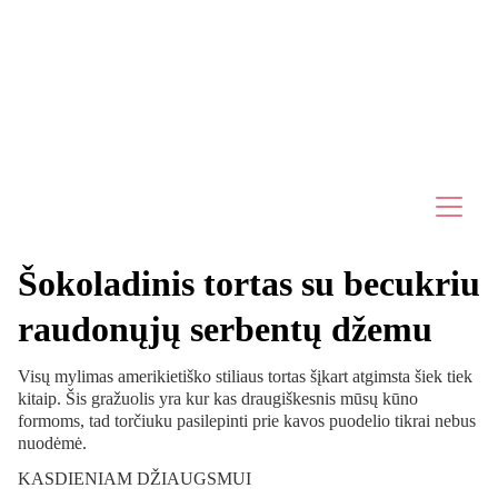
🌞 NIEKO NELAUK IR SEKANČIĄ SAVAITĘ PASITIK SU 
SUBALANSUOTU SAVAITĖS VALGIARAŠČIU!🌞
Šokoladinis tortas su becukriu
raudonųjų serbentų džemu
Visų mylimas amerikietiško stiliaus tortas šįkart atgimsta šiek tiek
kitaip. Šis gražuolis yra kur kas draugiškesnis mūsų kūno
formoms, tad torčiuku pasilepinti prie kavos puodelio tikrai nebus
nuodėmė.
KASDIENIAM DŽIAUGSMUI