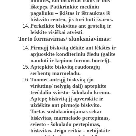
minutes, kol biskvitas iškils ir bus 
iškepęs. Patikrinkite mediniu 
pagaliuku – įkištas ir ištrauktas iš 
biskvito centro, jis turi būti švarus.
Perkelkite biskvitus ant grotelių ir 
leiskite visiškai atvėsti
. 
Torto formavimas/ sluoksniavimas: 
Pirmąjį biskvitą dėkite ant lėkštės ir 
apjuoskite konditeriniu žiedu (galite 
naudoti ir kepimo formos bortelį).
Aptepkite biskvitą raudonųjų 
serbentų marmeladu.
Tuomet antrąjį biskvitą (jo 
viršutinę/ nelygią dalį) aptepkite 
trečdaliu sviesto- šokolado kremu.  
Aptepę biskvitą jį apverskite ir 
uždėkite ant pirmojo biskvito. 
Tortas susloksniuojamas seka: 
biskvitas, marmelado pertepimas, 
sviesto - šokolado pertepimas, 
biskvitas. Jeigu reikia - nebijokite 