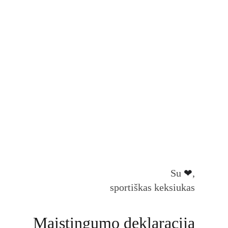
Su 
❤
, 
sportiškas keksiukas 
Maistingumo deklaracija