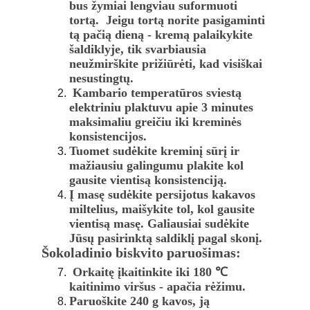
bus žymiai lengviau suformuoti 
tortą.  Jeigu tortą norite pasigaminti 
tą pačią dieną - kremą palaikykite 
šaldiklyje, tik svarbiausia 
neužmirškite prižiūrėti, kad visiškai 
nesustingtų. 
 Kambario temperatūros sviestą  
elektriniu plaktuvu apie 3 minutes 
maksimaliu greičiu iki kreminės 
konsistencijos.  
Tuomet sudėkite kreminį sūrį ir 
mažiausiu galingumu plakite kol 
gausite vientisą konsistenciją. 
Į masę sudėkite persijotus kakavos 
miltelius, maišykite tol, kol gausite 
vientisą masę. Galiausiai sudėkite 
Jūsų pasirinktą saldiklį pagal skonį. 
Šokoladinio biskvito paruošimas:
 Orkaitę įkaitinkite iki 180 ℃ 
kaitinimo viršus - apačia rėžimu. 
Paruoškite 240 g kavos, ją 