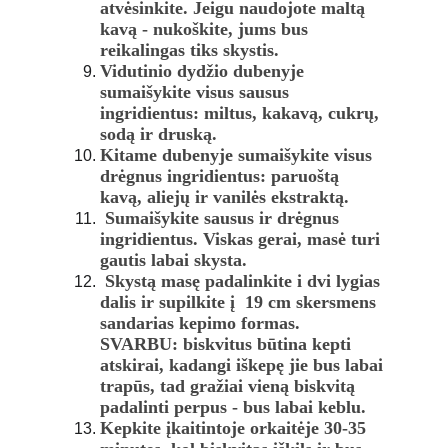
atvėsinkite. Jeigu naudojote maltą 
kavą - nukoškite, jums bus 
reikalingas tiks skystis. 
Vidutinio dydžio dubenyje 
sumaišykite visus sausus 
ingridientus: miltus, kakavą, cukrų, 
sodą ir druską.  
Kitame dubenyje sumaišykite visus 
drėgnus ingridientus: paruoštą 
kavą, aliejų ir vanilės ekstraktą.
 Sumaišykite sausus ir drėgnus 
ingridientus. Viskas gerai, masė turi 
gautis labai skysta. 
 Skystą masę padalinkite i dvi lygias 
dalis ir supilkite į  19 cm skersmens 
sandarias kepimo formas.  
SVARBU: biskvitus būtina kepti 
atskirai, kadangi iškepę jie bus labai 
trapūs, tad gražiai vieną biskvitą 
padalinti perpus - bus labai keblu. 
Kepkite įkaitintoje orkaitėje 30-35 