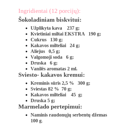
Ingridientai (12 porcijų):
Šokoladiniam biskvitui:
Užplikyta kava    237 g;
Kvietiniai miltai EKSTRA   190 g;
Cukrus   130 g;
Kakavos milteliai   24 g;
Aliejus   0,5 g;
Valgomoji soda   6 g;
Druska   6 g;
Vanilės aromatas 2 ml.
Sviesto- kakavos kremui:
Kreminis sūris 2,5 %   300 g;
Sviestas 82 %  70 g; 
Kakavos milteliai    45  g;
Druska 5 g;
Marmelado pertepimui:
Naminis raudonųjų serbentų džemas   
100 g
. 