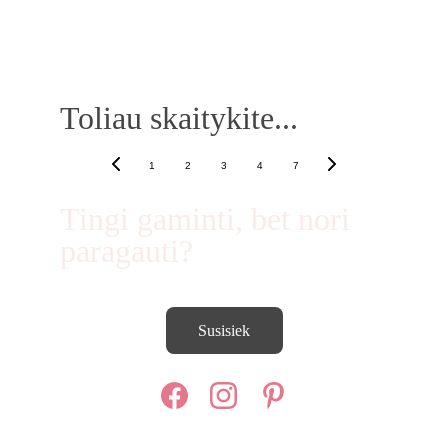
Toliau skaitykite...
1
2
3
4
7
Tingi gaminti, bet nori 
paragauti? 
Susisiek